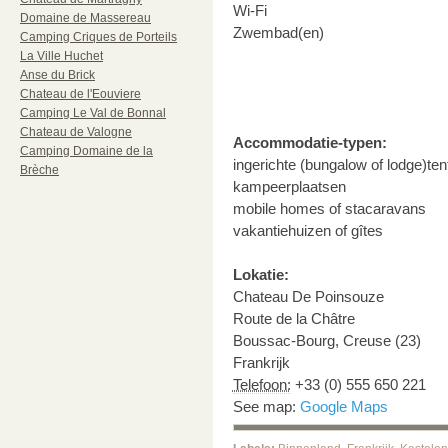
Wi-Fi
Domaine de Massereau
Zwembad(en)
Camping Criques de Porteils
La Ville Huchet
Anse du Brick
Chateau de l'Eouviere
Camping Le Val de Bonnal
Chateau de Valogne
Accommodatie-typen:
Camping Domaine de la
ingerichte (bungalow of lodge)ten
Brèche
kampeerplaatsen
mobile homes of stacaravans
vakantiehuizen of gîtes
Lokatie:
Chateau De Poinsouze
Route de la Châtre
Boussac-Bourg
,
Creuse (23)
Frankrijk
Telefoon:
+33 (0) 555 650 221
See map:
Google Maps