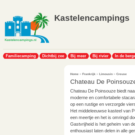
Kastelencampings
Familiecamping
Dichtbij zee
Bij meer
Bij rivier
In de berg
Home
»
Frankrijk
»
Limousin
»
Creuse
Chateau De Poinsouz
Chateau De Poinsouze biedt naa
moderne en comfortabele stacara
op een rustige en verzorgde vier
Het middeleeuwse kasteel van Po
een meertje en het is omringd d
Gastvrijheid is het geheim van d
enthousiast laten delen in alle g