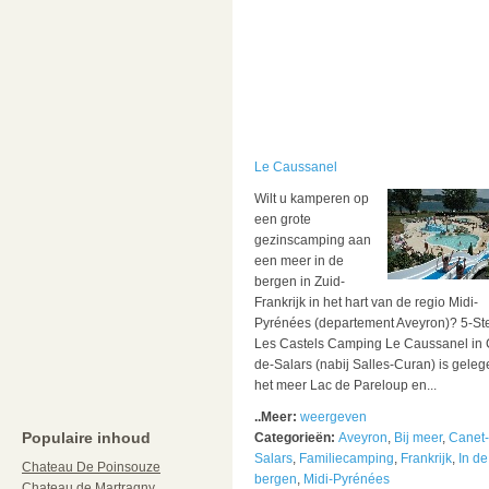
Le Caussanel
Wilt u kamperen op
een grote
gezinscamping aan
een meer in de
bergen in Zuid-
Frankrijk in het hart van de regio Midi-
Pyrénées (departement Aveyron)? 5-St
Les Castels Camping Le Caussanel in 
de-Salars (nabij Salles-Curan) is gele
het meer Lac de Pareloup en...
..Meer:
weergeven
Populaire inhoud
Categorieën:
Aveyron
,
Bij meer
,
Canet-
Salars
,
Familiecamping
,
Frankrijk
,
In de
Chateau De Poinsouze
bergen
,
Midi-Pyrénées
Chateau de Martragny