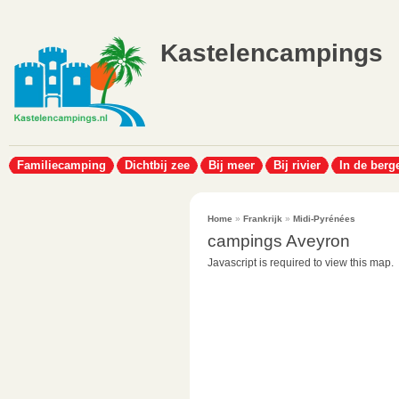
Kastelencampings
Familiecamping
Dichtbij zee
Bij meer
Bij rivier
In de berg
Home
»
Frankrijk
»
Midi-Pyrénées
campings Aveyron
Javascript is required to view this map.