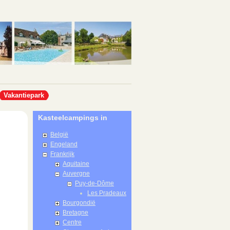
Vakantiepark
Kasteelcampings in
België
Engeland
Frankrijk
Aquitaine
Auvergne
Puy-de-Dôme
Les Pradeaux
Bourgondië
Bretagne
Centre