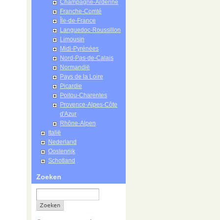
Champagne-Ardenne
Franche-Comté
Île-de-France
Languedoc-Roussillon
Limousin
Midi-Pyrénées
Nord-Pas-de-Calais
Normandië
Pays de la Loire
Picardie
Poitou-Charentes
Provence-Alpes-Côte
d'Azur
Rhône-Alpen
Italië
Nederland
Oostenrijk
Schotland
Zoeken