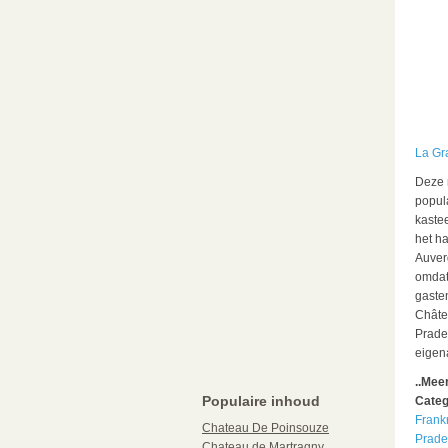
La Gr
Deze 
popul
kastee
het ha
Auver
omdat 
gaste
Châte
Prade
eigena
..Mee
Populaire inhoud
Categ
Frankr
Chateau De Poinsouze
Prade
Chateau de Martragny