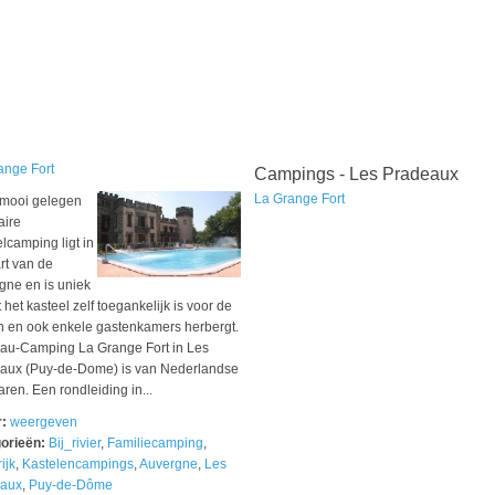
ange Fort
Campings - Les Pradeaux
La Grange Fort
mooi gelegen
aire
lcamping ligt in
rt van de
gne en is uniek
het kasteel zelf toegankelijk is voor de
n en ook enkele gastenkamers herbergt.
au-Camping La Grange Fort in Les
aux (Puy-de-Dome) is van Nederlandse
ren. Een rondleiding in...
r:
weergeven
orieën:
Bij_rivier
,
Familiecamping
,
ijk
,
Kastelencampings
,
Auvergne
,
Les
aux
,
Puy-de-Dôme