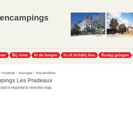
lencampings
meer
Bij rivier
In de bergen
In of dichtbij bos
Rustig gelegen
»
Frankrijk
»
Auvergne
»
Puy-de-Dôme
pings Les Pradeaux
ript is required to view this map.