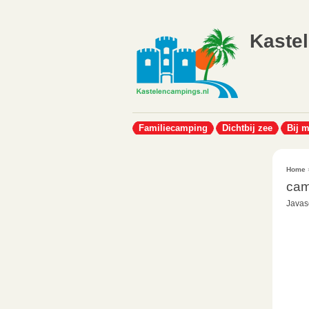
Kaste
Familiecamping
Dichtbij zee
Bij 
Home
cam
Javasc