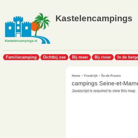
Kastelencampings
Familiecamping
Dichtbij zee
Bij meer
Bij rivier
In de berg
Home
»
Frankrijk
»
Île-de-France
campings Seine-et-Marn
Javascript is required to view this map.