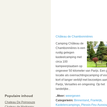
Château de Chambonnières
Camping Château de
Chambonnières is een
rustig gelegen
kasteelcamping met
circa 100
kampeerplaatsen op
ongeveer 50 kilometer van Parijs. Een
locatie als overnachtingscamping of vo
kort of langer verblijf met bezoekjes aa
Parijs, Versailles en omgeving. Op het
landelijke...
Populaire inhoud
..Meer:
weergeven
Categorieën:
Binnenland
,
Frankrijk
,
Chateau De Poinsouze
Kastelencampings
,
Plessis-Feu-Ausso
Chateau de Martragny