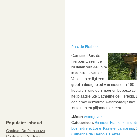
Parc de Fierbois
Camping Parc de
Fierbois tussen de
kastelen van de Loire
in de streek van de
Val de Loire ligt een
groot natuurgebied van meer dan 100
hectaren rond een meer en beboste zon
het plaatsje Ste Catherine de Fierbois. E
een groot verwarmd waterparadijs met
fonteinen en glijbanen en een...
..Meer:
weergeven
Populaire inhoud
Categorieën:
Bij meer
,
Frankrijk
,
In of d
bos
,
Indre et Loire
,
Kastelencampings
,
Chateau De Poinsouze
Catherine de Fierbois
,
Centre
Chateau de Martragny