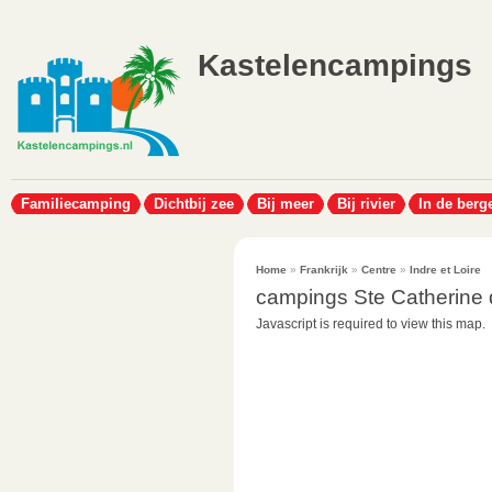
Kastelencampings
Familiecamping
Dichtbij zee
Bij meer
Bij rivier
In de berg
Home
»
Frankrijk
»
Centre
»
Indre et Loire
campings Ste Catherine 
Javascript is required to view this map.