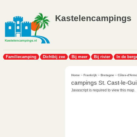
Kastelencampings
Familiecamping
Dichtbij zee
Bij meer
Bij rivier
In de berg
Home
»
Frankrijk
»
Bretagne
»
Côtes-d'Arm
campings St. Cast-le-Gui
Javascript is required to view this map.