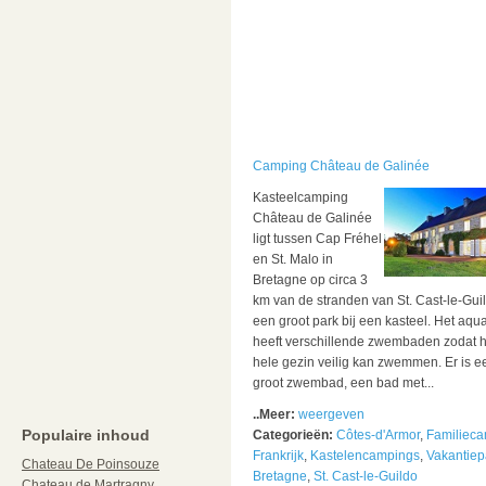
Camping Château de Galinée
Kasteelcamping
Château de Galinée
ligt tussen Cap Fréhel
en St. Malo in
Bretagne op circa 3
km van de stranden van St. Cast-le-Guil
een groot park bij een kasteel. Het aqu
heeft verschillende zwembaden zodat h
hele gezin veilig kan zwemmen. Er is e
groot zwembad, een bad met...
..Meer:
weergeven
Populaire inhoud
Categorieën:
Côtes-d'Armor
,
Familiec
Frankrijk
,
Kastelencampings
,
Vakantiep
Chateau De Poinsouze
Bretagne
,
St. Cast-le-Guildo
Chateau de Martragny