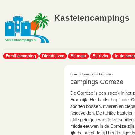
Kastelencampings
Familiecamping
Dichtbij zee
Bij meer
Bij rivier
In de berg
Home
»
Frankrijk
»
Limousin
campings Correze
De Corrèze is een streek in het z
Frankrijk. Het landschap in de Co
soorten bossen, rivieren en diep
heidevelden.
De talrijke kastelen
stille getuigen van de verschillen
middeleeuwen in de Corrèze zijn 
lijkt het alsof de tijd heeft stilge