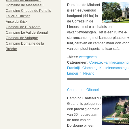
Domaine de Mialaret
Domaine de Massereau
is een eeuwenoud
Camping Criques de Porteils
landgoed (44 ha) in
La Ville Huchet
de Correze in de
Anse du Brick
Limousin met o.a. chalets en
Chateau de l'Eouviere
vakantiewoningen. Het is een ruime 4-
Camping Le Val de Bonnal
sterrencamping met kampeerplaatsen v
Chateau de Valogne
tent, caravan en camper, maar ook voor
Camping Domaine de la
van compleet ingerichte luxe safari-...
Brèche
..Meer:
weergeven
Categorieën:
Correze
,
Familiecamping
Frankrijk
,
Glamping
,
Kastelencampings
Limousin
,
Neuvic
Chateau du Gibanel
Camping Chateau du
Gibanel is gelegen op
een prachtig domein
van 60 hectare aan
de rand van de
Dordogne bij een