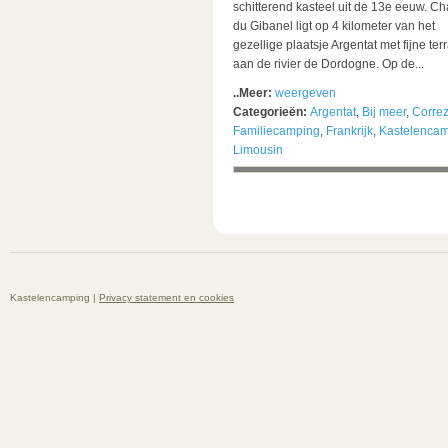
schitterend kasteel uit de 13e eeuw. C
du Gibanel ligt op 4 kilometer van het
gezellige plaatsje Argentat met fijne te
aan de rivier de Dordogne. Op de...
..Meer:
weergeven
Categorieën:
Argentat
,
Bij meer
,
Corre
Familiecamping
,
Frankrijk
,
Kastelenca
Limousin
Kastelencamping |
Privacy statement en cookies