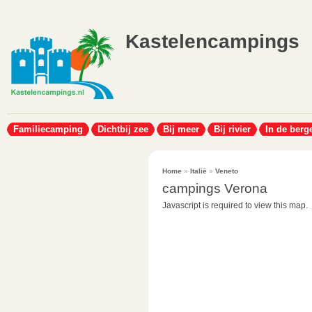
Kastelencampings
Familiecamping
Dichtbij zee
Bij meer
Bij rivier
In de berg
Home
»
Italië
»
Veneto
campings Verona
Javascript is required to view this map.