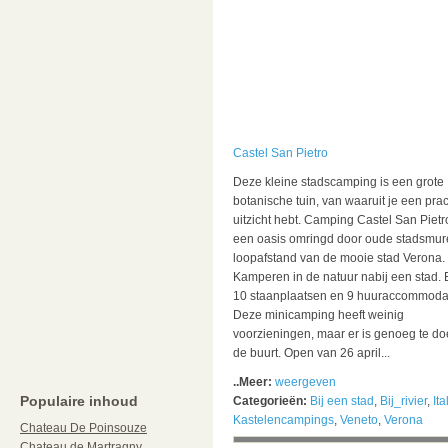
Castel San Pietro
Deze kleine stadscamping is een grote
botanische tuin, van waaruit je een prac
uitzicht hebt. Camping Castel San Pietro
een oasis omringd door oude stadsmur
loopafstand van de mooie stad Verona.
Kamperen in de natuur nabij een stad. E
10 staanplaatsen en 9 huuraccommodat
Deze minicamping heeft weinig
voorzieningen, maar er is genoeg te do
de buurt. Open van 26 april...
..Meer:
weergeven
Populaire inhoud
Categorieën:
Bij een stad
,
Bij_rivier
,
Ita
Kastelencampings
,
Veneto
,
Verona
Chateau De Poinsouze
Chateau de Martragny