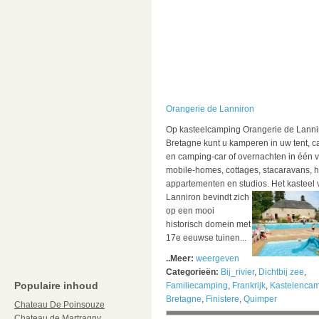
Orangerie de Lanniron
Op kasteelcamping Orangerie de Lanni
Bretagne kunt u kamperen in uw tent, c
en camping-car of overnachten in één 
mobile-homes, cottages, stacaravans, h
appartementen en studios.
Het kasteel 
Lanniron bevindt zich
op een mooi
historisch domein met
17e eeuwse tuinen...
..Meer:
weergeven
Categorieën:
Bij_rivier
,
Dichtbij zee
,
Populaire inhoud
Familiecamping
,
Frankrijk
,
Kastelenca
Bretagne
,
Finistere
,
Quimper
Chateau De Poinsouze
Chateau de Martragny