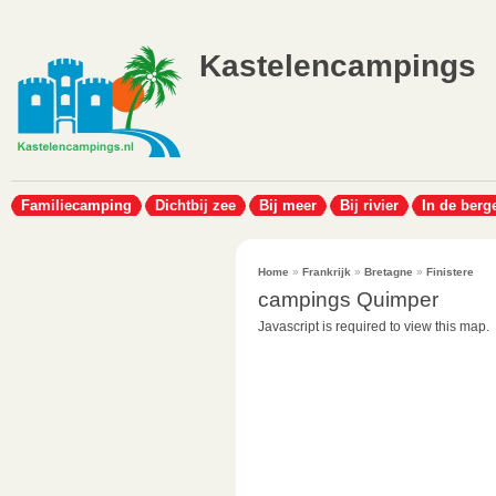
Kastelencampings
Familiecamping
Dichtbij zee
Bij meer
Bij rivier
In de berg
Home
»
Frankrijk
»
Bretagne
»
Finistere
campings Quimper
Javascript is required to view this map.