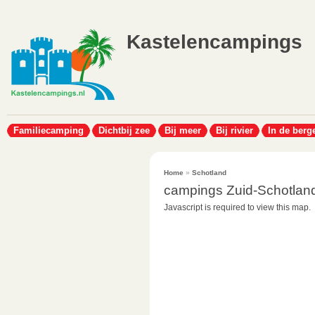
Kastelencampings
Familiecamping
Dichtbij zee
Bij meer
Bij rivier
In de berg
Home
»
Schotland
campings Zuid-Schotlan
Javascript is required to view this map.