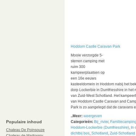
Hoddom Castle Caravan Park
Mooie verzorgde 5-
sterren camping met
ruim 300
kampeerplaatsen op
een 16e eeuws
kasteeldomein in Hoddom nabij het be
dorp Lockerbie in Dumfriesshire in het
van Zuid-West Schotland. Het kampeert
van Hoddom Castle Caravan and Cam
Park is zo aangelegd dat de caravans en
..Meer:
weergeven
Populaire inhoud
Categorieën:
Bij_rivier
,
Familiecampin
Hoddom-Lockerbie (Dumfriesshire)
,
In 
Chateau De Poinsouze
dichtbij bos
,
Schotland
,
Zuid-Schotland
Chateau de Martragny