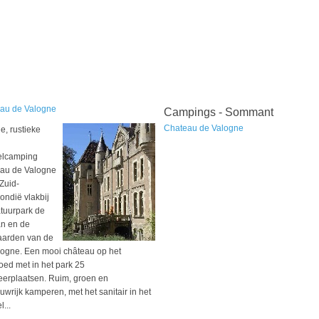
au de Valogne
Campings - Sommant
Chateau de Valogne
e, rustieke
elcamping
au de Valogne
 Zuid-
ondië vlakbij
atuurpark de
n en de
aarden van de
ogne. Een mooi château op het
oed met in het park 25
erplaatsen. Ruim, groen en
wrijk kamperen, met het sanitair in het
l...