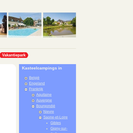
Vakantiepark
Kasteelcampings in
België
Engeland
Frankrijk
Aquitaine
Auvergne
Bourgondië
Nievre
Saone-et-Loire
Gibles
Gigny-sur-