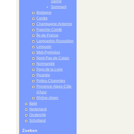
Saône
Sommant
Bretagne
Centre
Champagne-Ardenne
Franche-Comté
Île-de-France
Languedoc-Roussillon
Limousin
Midi-Pyrénées
Nord-Pas-de-Calais
Normandië
Pays de la Loire
Picardie
Poitou-Charentes
Provence-Alpes-Côte
d'Azur
Rhône-Alpen
Italië
Nederland
Oostenrijk
Schotland
Zoeken