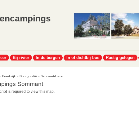
lencampings
meer
Bij rivier
In de bergen
In of dichtbij bos
Rustig gelegen
»
Frankrijk
»
Bourgondië
»
Saone-et-Loire
pings Sommant
ript is required to view this map.