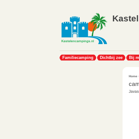
Kaste
Familiecamping
Dichtbij zee
Bij 
Home
cam
Javasc