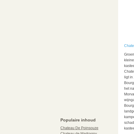
Chate
Groen
kleine
kaste
Chate
ligt in
Bourg
het n
Morva
wijng
Bourg
landg
kampe
Populaire inhoud
schadu
Chateau De Poinsouze
kastee
Chateau de Martragny