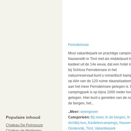
Fernsteinsee
Mooi vakantiepark en prachtige campin
Nassereith in Tirol met als middelpunt h
kasteel uit de 14e eeuw, dat een hotel is
bij Schloss Fernsteinsee in het
natuurreservaat kunt u romantisch kam
op één van de 120 ruime staanplaatsen
aan het meer Fernsteinsee gelegen is. 
campingpark is op bijna 1000 meter ho
gelegen. Hier kunt u genieten van de na
de bergen, het...
..Meer:
weergeven
Populaire inhoud
Categorieën:
Bij meer
,
In de bergen
,
In
dichtbij bos
,
Kastelencampings
,
Nasser
Chateau De Poinsouze
Oostenrijk
,
Tirol
,
Vakantiepark
Chateau de Martragny