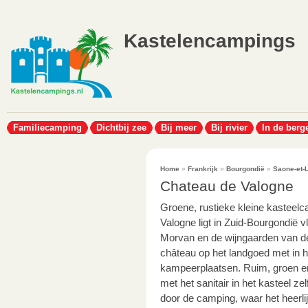
Kastelencampings
Familiecamping
Dichtbij zee
Bij meer
Bij rivier
In de berg
Home
»
Frankrijk
»
Bourgondië
»
Saone-et-L
Chateau de Valogne
Groene, rustieke kleine kasteel
Valogne ligt in Zuid-Bourgondië v
Morvan en de wijngaarden van d
château op het landgoed met in h
kampeerplaatsen. Ruim, groen e
met het sanitair in het kasteel ze
door de camping, waar het heerlij