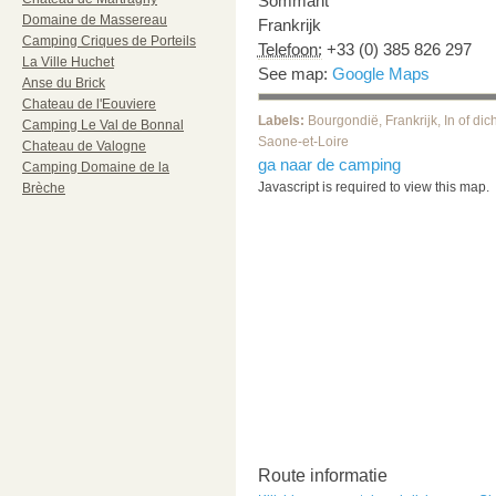
Sommant
Domaine de Massereau
Frankrijk
Camping Criques de Porteils
Telefoon:
+33 (0) 385 826 297
La Ville Huchet
See map:
Google Maps
Anse du Brick
Chateau de l'Eouviere
Labels:
Bourgondië
,
Frankrijk
,
In of dic
Camping Le Val de Bonnal
Saone-et-Loire
Chateau de Valogne
ga naar de camping
Camping Domaine de la
Javascript is required to view this map.
Brèche
Route informatie