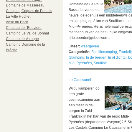
Domaine de La Paille
Domaine de Massereau
Basse, bovenop een
Camping Criques de Porteils
heuvel gelegen, is een middeleeuws g
La Ville Huchet
en camping op 8 km van Souillac in Lot
Anse du Brick
Midi-Pyrénées. Het is helemaal gerest
Chateau de l'Eouviere
met behoud van de natuurlijke omgevin
Camping Le Val de Bonnal
drie boerderijgebouwen...
Chateau de Valogne
Camping Domaine de la
..Meer:
weergeven
Brèche
Categorieën:
Familiecamping
,
Frankrij
Glamping
,
In de bergen
,
In of dichtbij b
Midi-Pyrénées
,
Souillac
Le Caussanel
Wilt u kamperen op
een grote
gezinscamping aan
een meer in de
bergen in Zuid-
Frankrijk in het hart van de regio Midi-
Pyrénées (departement Aveyron)? 5-St
Les Castels Camping Le Caussanel in 