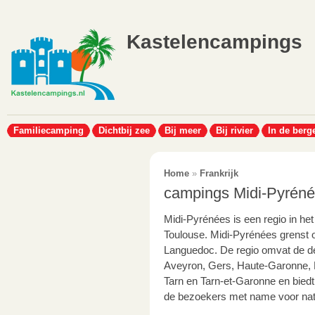
Kastelencampings
Familiecamping
Dichtbij zee
Bij meer
Bij rivier
In de berg
Home
»
Frankrijk
campings Midi-Pyrén
Midi-Pyrénées is een regio in het
Toulouse.
Midi-Pyrénées grenst 
Languedoc. De regio omvat de d
Aveyron, Gers, Haute-Garonne, 
Tarn en Tarn-et-Garonne en biedt
de bezoekers met name voor natu