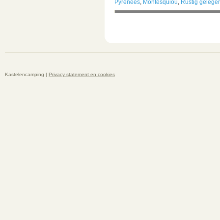
Pyrénées
,
Montesquiou
,
Rustig gelege
Kastelencamping |
Privacy statement en cookies