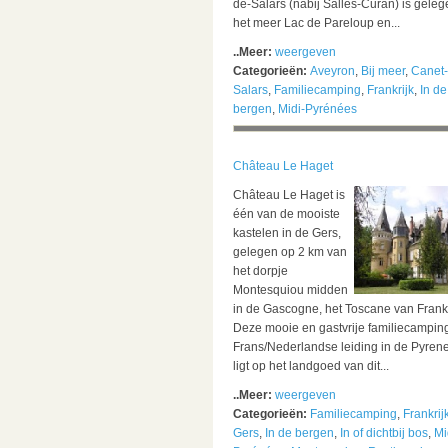
de-Salars (nabij Salles-Curan) is gele
het meer Lac de Pareloup en...
..Meer:
weergeven
Categorieën:
Aveyron
,
Bij meer
,
Canet-
Salars
,
Familiecamping
,
Frankrijk
,
In de
bergen
,
Midi-Pyrénées
Château Le Haget
Château Le Haget is
één van de mooiste
kastelen in de Gers,
gelegen op 2 km van
het dorpje
Montesquiou midden
in de Gascogne, het Toscane van Frankr
Deze mooie en gastvrije familiecampin
Frans/Nederlandse leiding in de Pyren
ligt op het landgoed van dit...
..Meer:
weergeven
Categorieën:
Familiecamping
,
Frankrij
Gers
,
In de bergen
,
In of dichtbij bos
,
Mi