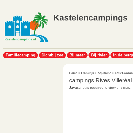
Kastelencampings
Familiecamping
Dichtbij zee
Bij meer
Bij rivier
In de berg
Home
»
Frankrijk
»
Aquitaine
»
Lot-et-Garo
campings Rives Villeréal
Javascript is required to view this map.