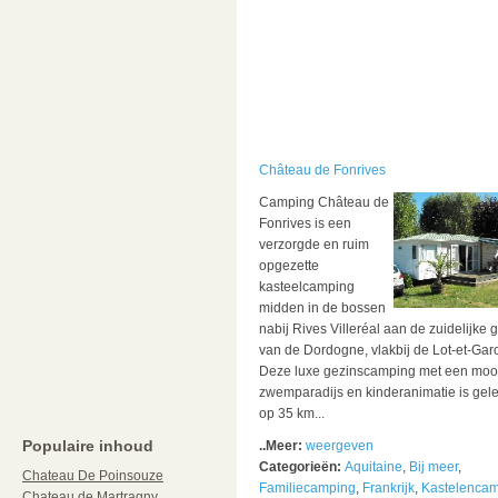
Château de Fonrives
Camping Château de
Fonrives is een
verzorgde en ruim
opgezette
kasteelcamping
midden in de bossen
nabij Rives Villeréal aan de zuidelijke 
van de Dordogne, vlakbij de Lot-et-Gar
Deze luxe gezinscamping met een moo
zwemparadijs en kinderanimatie is gel
op 35 km...
Populaire inhoud
..Meer:
weergeven
Categorieën:
Aquitaine
,
Bij meer
,
Chateau De Poinsouze
Familiecamping
,
Frankrijk
,
Kastelenca
Chateau de Martragny