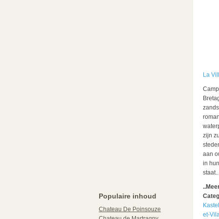
La Vil
Campi
Bretag
zands
roman
water
zijn z
steden
aan o
in hun
staat..
..Mee
Populaire inhoud
Categ
Kaste
Chateau De Poinsouze
et-Vil
Chateau de Martragny