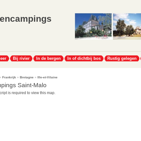
lencampings
meer
Bij rivier
In de bergen
In of dichtbij bos
Rustig gelegen
»
Frankrijk
»
Bretagne
»
Ille-et-Vilaine
pings Saint-Malo
ript is required to view this map.