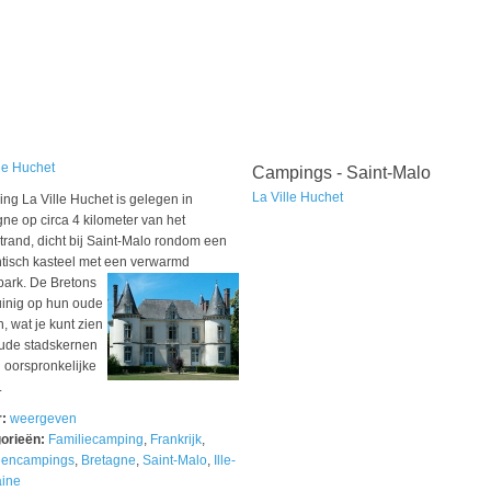
le Huchet
Campings - Saint-Malo
La Ville Huchet
ng La Ville Huchet is gelegen in
ne op circa 4 kilometer van het
trand, dicht bij Saint-Malo rondom een
tisch kasteel met een verwarmd
park.
De Bretons
uinig op hun oude
, wat je kunt zien
ude stadskernen
 oorspronkelijke
.
r:
weergeven
orieën:
Familiecamping
,
Frankrijk
,
lencampings
,
Bretagne
,
Saint-Malo
,
Ille-
aine