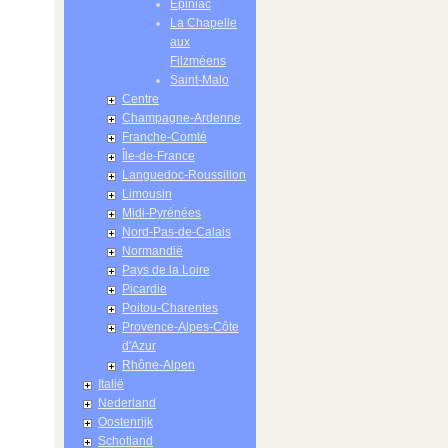
Epiniac
La Chapelle
aux
Filzméens
Saint-Malo
Centre
Champagne-Ardenne
Franche-Comté
Île-de-France
Languedoc-Roussillon
Limousin
Midi-Pyrénées
Nord-Pas-de-Calais
Normandië
Pays de la Loire
Picardie
Poitou-Charentes
Provence-Alpes-Côte
d'Azur
Rhône-Alpen
Italië
Nederland
Oostenrijk
Schotland