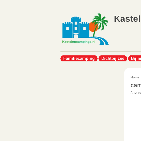
Kaste
Familiecamping
Dichtbij zee
Bij 
Home
cam
Javasc