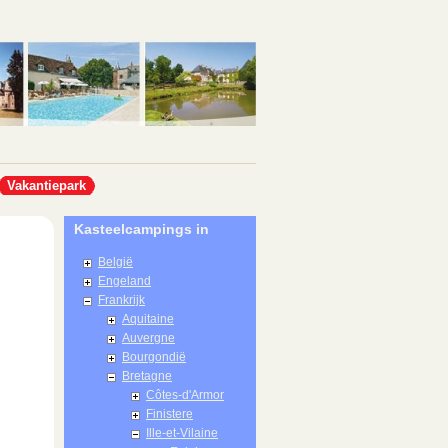
Vakantiepark
Kasteelcampings in
België
Engeland
Frankrijk
Aquitaine
Auvergne
Bourgondië
Bretagne
Côtes-d'Armor
Finistere
Ille-et-Vilaine