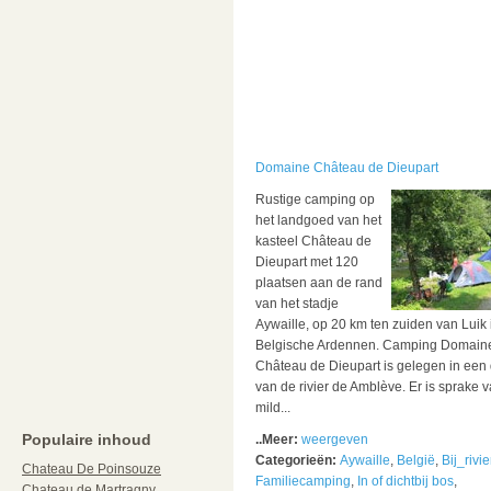
Domaine Château de Dieupart
Rustige camping op
het landgoed van het
kasteel Château de
Dieupart met 120
plaatsen aan de rand
van het stadje
Aywaille, op 20 km ten zuiden van Luik 
Belgische Ardennen. Camping Domain
Château de Dieupart is gelegen in een 
van de rivier de Amblève. Er is sprake 
mild...
Populaire inhoud
..Meer:
weergeven
Categorieën:
Aywaille
,
België
,
Bij_rivie
Chateau De Poinsouze
Familiecamping
,
In of dichtbij bos
,
Chateau de Martragny