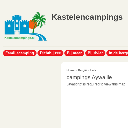
Kastelencampings
Familiecamping
Dichtbij zee
Bij meer
Bij rivier
In de berg
Home
»
België
»
Luik
campings Aywaille
Javascript is required to view this map.