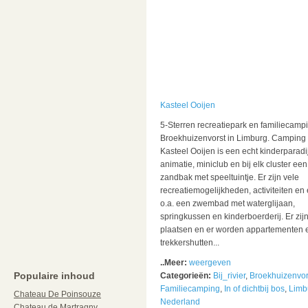
Kasteel Ooijen
5-Sterren recreatiepark en familiecampi
Broekhuizenvorst in Limburg. Camping
Kasteel Ooijen is een echt kinderparadi
animatie, miniclub en bij elk cluster een
zandbak met speeltuintje. Er zijn vele
recreatiemogelijkheden, activiteiten en e
o.a. een zwembad met waterglijaan,
springkussen en kinderboerderij. Er zij
plaatsen en er worden appartementen 
trekkershutten...
..Meer:
weergeven
Populaire inhoud
Categorieën:
Bij_rivier
,
Broekhuizenvor
Familiecamping
,
In of dichtbij bos
,
Limb
Chateau De Poinsouze
Nederland
Chateau de Martragny