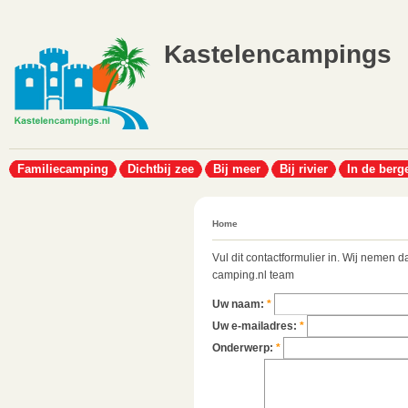
Kastelencampings
Familiecamping
Dichtbij zee
Bij meer
Bij rivier
In de berg
Home
Vul dit contactformulier in. Wij nemen d
camping.nl team
Uw naam:
*
Uw e-mailadres:
*
Onderwerp:
*