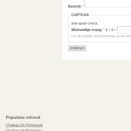
Bericht:
*
CAPTCHA
anti-spam check
Wiskundige vraag:
*
8 + 6 =
Los dit simpele rekensommetje op en voer h
Populaire inhoud
Chateau De Poinsouze
Chateau de Martragny