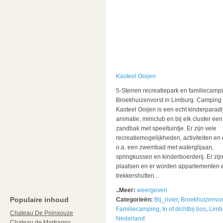
Kasteel Ooijen
5-Sterren recreatiepark en familiecampi
Broekhuizenvorst in Limburg. Camping
Kasteel Ooijen is een echt kinderparadi
animatie, miniclub en bij elk cluster een
zandbak met speeltuintje. Er zijn vele
recreatiemogelijkheden, activiteiten en e
o.a. een zwembad met waterglijaan,
springkussen en kinderboerderij. Er zij
plaatsen en er worden appartementen 
trekkershutten...
..Meer:
weergeven
Populaire inhoud
Categorieën:
Bij_rivier
,
Broekhuizenvor
Familiecamping
,
In of dichtbij bos
,
Limb
Chateau De Poinsouze
Nederland
Chateau de Martragny