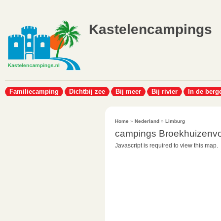
Kastelencampings
Familiecamping
Dichtbij zee
Bij meer
Bij rivier
In de berg
Home
»
Nederland
»
Limburg
campings Broekhuizenvo
Javascript is required to view this map.