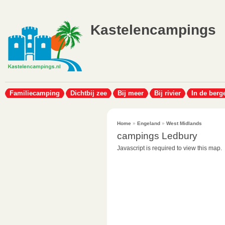
Kastelencampings
Familiecamping
Dichtbij zee
Bij meer
Bij rivier
In de berg
Home
»
Engeland
»
West Midlands
campings Ledbury
Javascript is required to view this map.