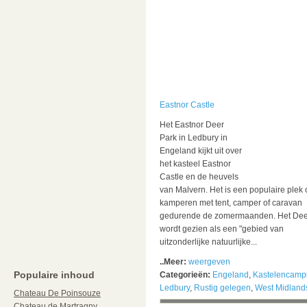
Eastnor Castle
Het Eastnor Deer
Park in Ledbury in
Engeland kijkt uit over
het kasteel Eastnor
Castle en de heuvels
van Malvern. Het is een populaire plek 
kamperen met tent, camper of caravan
gedurende de zomermaanden. Het Dee
wordt gezien als een "gebied van
uitzonderlijke natuurlijke...
..Meer:
weergeven
Populaire inhoud
Categorieën:
Engeland
,
Kastelencamp
Ledbury
,
Rustig gelegen
,
West Midland
Chateau De Poinsouze
Chateau de Martragny