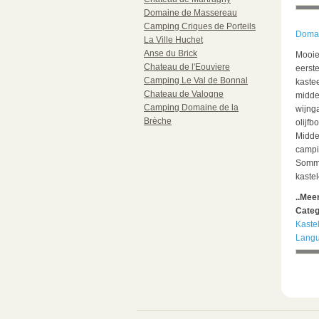
Domaine de Massereau
Camping Criques de Porteils
Domai
La Ville Huchet
Anse du Brick
Mooie
Chateau de l'Eouviere
eerste
Camping Le Val de Bonnal
kaste
Chateau de Valogne
midde
Camping Domaine de la
wijng
Brèche
olijf
Midde
campi
Sommi
kaste
..Mee
Categ
Kaste
Langu