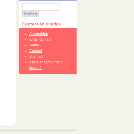
Contact en overige
Aanmelden
Email contact
Home
Contact
Sitemap
Kastelencampings.nl
kopen?