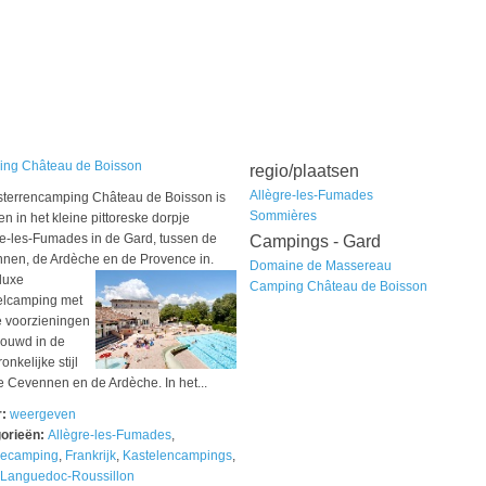
ng Château de Boisson
regio/plaatsen
Allègre-les-Fumades
sterrencamping Château de Boisson is
Sommières
n in het kleine pittoreske dorpje
re-les-Fumades in de Gard, tussen de
Campings - Gard
nen, de Ardèche en de Provence in.
Domaine de Massereau
luxe
Camping Château de Boisson
elcamping met
 voorzieningen
bouwd in de
onkelijke stijl
e Cevennen en de Ardèche. In het...
r:
weergeven
orieën:
Allègre-les-Fumades
,
iecamping
,
Frankrijk
,
Kastelencampings
,
Languedoc-Roussillon