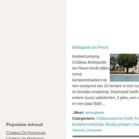
Bellegarde les Fleurs
Kasteelcamping
Château Bellegarde
les Fleurs biedt vijftien
ruime
kampeerplaatsen op
een landgoed van 20 hectare in een rus
en bosrijke omgeving. Daarnaast heeft
enkele (luxe) safaritenten, 2 gites, een 
en een paar B&B-...
..Meer:
weergeven
Categorieën:
Châteauneuf-la-Forêt
,
Fr
Populaire inhoud
Kastelencampings
,
Rustig gelegen
,
Hau
Vienne
,
Limousin
Chateau De Poinsouze
Chateau de Martragny