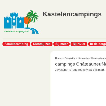
Kastelencampings
Familiecamping
Dichtbij zee
Bij meer
Bij rivier
In de berg
Home
»
Frankrijk
»
Limousin
»
Haute-Vienn
campings Châteauneuf-l
Javascript is required to view this map.