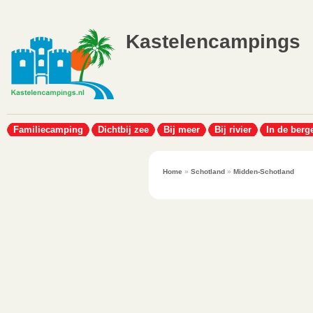
Kastelencampings
Familiecamping
Dichtbij zee
Bij meer
Bij rivier
In de berg
Home
»
Schotland
»
Midden-Schotland